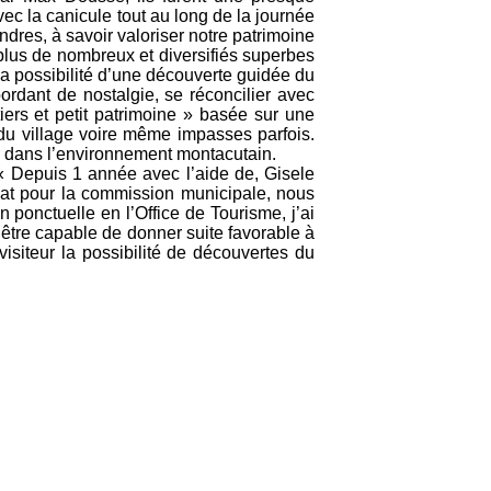
ec la canicule tout au long de la journée
ndres, à savoir valoriser notre patrimoine
t plus de nombreux et diversifiés superbes
 la possibilité d’une découverte guidée du
ordant de nostalgie, se réconcilier avec
ers et petit patrimoine » basée sur une
 du village voire même impasses parfois.
és dans l’environnement montacutain.
 « Depuis 1 année avec l’aide de, Gisele
lat pour la commission municipale, nous
on ponctuelle en l’Office de Tourisme, j’ai
’être capable de donner suite favorable à
siteur la possibilité de découvertes du