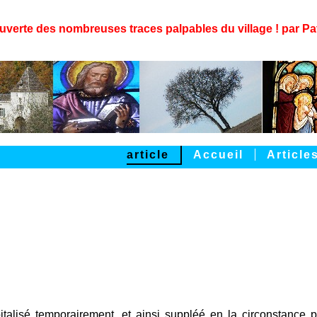
uverte des nombreuses traces palpables du village ! par Pa
article
Accueil
Article
italisé temporairement, et ainsi suppléé en la circonstance