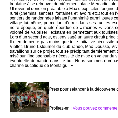
trentaine à se retrouver dernièrement place Mercadiel alor
! Il revenait donc en préalable à Max d’expliciter l’origin
rural (chemins, sentiers, fontaines et lavoirs etc.) tout e
sentiers de randonnées faisant l’unanimité parmi toutes cel
village lui-même, permettant d’errer dans ses ruelles es
notre époque, en quête éperdue de « racines ». Dans ce
volonté de valoriser l’existant en permettant aux tourist
Lors d’un second acte, est envisagé un autre circuit princ
Il n’en demeure pas moins que telle initiative nécessite 
Viallet, Bruno Estournel du club rando, Max Dousse, Viv
travaillons sur ce projet, tout se précipitant dernièrement 
misé sur l’indispensable nécessité de mise en valeur du v
éventuelle demande dans ce but. Nous sommes dorénavant 
charme bucolique de Montaigu ! »
Prets pour sélancer à la découverte d
Profitez-en :
Vous pouvez commenter.