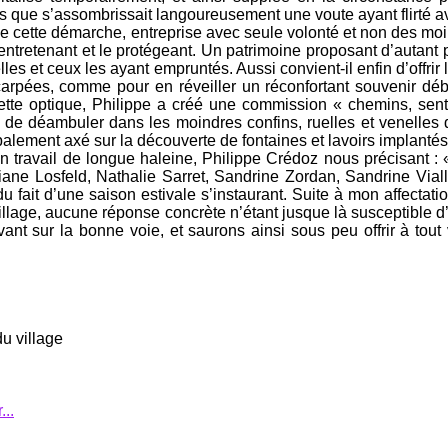
s que s’assombrissait langoureusement une voute ayant flirté av
e de cette démarche, entreprise avec seule volonté et non des moi
n l’entretenant et le protégeant. Un patrimoine proposant d’autan
les et ceux les ayant empruntés. Aussi convient-il enfin d’offrir
carpées, comme pour en réveiller un réconfortant souvenir déb
tte optique, Philippe a créé une commission « chemins, senti
es de déambuler dans les moindres confins, ruelles et venelles
ipalement axé sur la découverte de fontaines et lavoirs implant
un travail de longue haleine, Philippe Crédoz nous précisant :
iane Losfeld, Nathalie Sarret, Sandrine Zordan, Sandrine Vial
du fait d’une saison estivale s’instaurant. Suite à mon affectati
illage, aucune réponse concrète n’étant jusque là susceptible d
sur la bonne voie, et saurons ainsi sous peu offrir à tout vi
u village
..