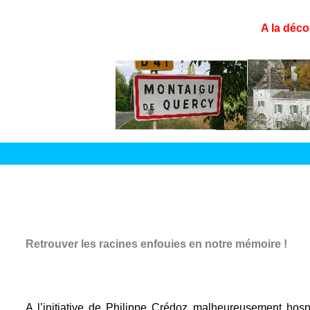
A la déco
Retrouver les racines enfouies en notre mémoire !
A l’initiative de Philippe Crédoz malheureusement hosp