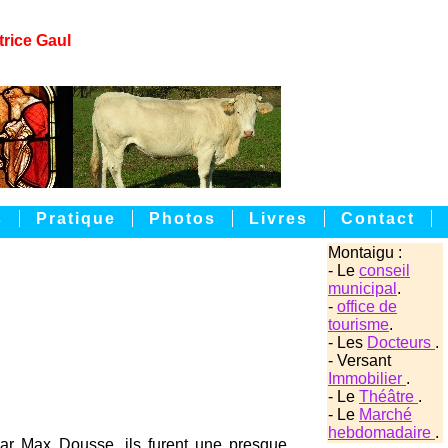
trice Gaul
s
Pratique
Photos
Livres
Contact
Montaigu :
- Le
conseil
municipal
.
-
office de
tourisme
.
- Les
Docteurs
.
- Versant
Immobilier
.
- Le
Théâtre
.
- Le
Marché
hebdomadaire
.
 par Max Dousse, ils furent une presque