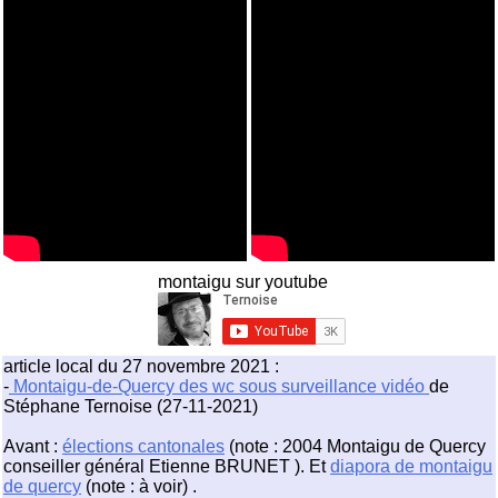
montaigu sur youtube
article local du 27 novembre 2021 :
-
Montaigu-de-Quercy des wc sous surveillance vidéo
de
Stéphane Ternoise (27-11-2021)
Avant :
élections cantonales
(note : 2004 Montaigu de Quercy
conseiller général Etienne BRUNET ). Et
diapora de montaigu
de quercy
(note : à voir) .