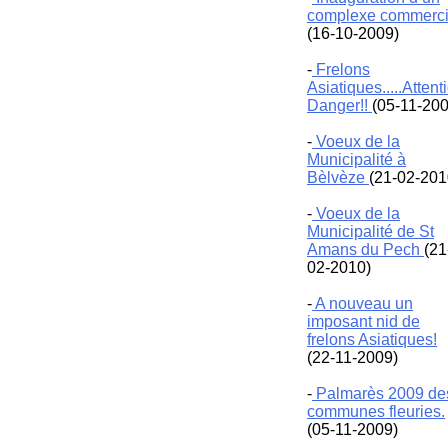
complexe commerci
(16-10-2009)
-
Frelons
Asiatiques.....Attent
Danger!!
(05-11-200
-
Voeux de la
Municipalité à
Bèlvèze
(21-02-201
-
Voeux de la
Municipalité de St
Amans du Pech
(21
02-2010)
-
A nouveau un
imposant nid de
frelons Asiatiques!
(22-11-2009)
-
Palmarès 2009 de
communes fleuries.
(05-11-2009)