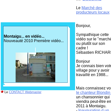
Le
Marché des
producteurs locaux
Bonjour,
Sympathique cette
Montaigu... en vidéo...
vidéo sur le "march
Nouveauté 2010 Première vidéo...
ou plutôt sur son
cadre !
Sébastien RICHA
Bonjour
Je connais bien vot
village pour y avoir
travaillé en 1988...
Mais connaissez v
Le
CONTACT Webmaster
le chanteur Blondi
un chansonnier qui
viendra peut-être e
2011 à Montaigu.
-
Inauguration d un