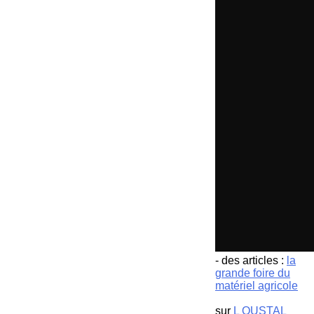
- des articles :
la
grande foire du
matériel agricole
sur
L OUSTAL